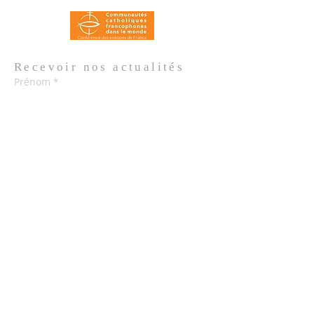
Recevoir nos
actualités
Prénom
*
Nom de famille
*
Email
*
Oui, je m'abonne aux actualités de 
l'Église.
*
Envoyer