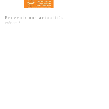
Recevoir nos
actualités
Prénom
*
Nom de famille
*
Email
*
Oui, je m'abonne aux actualités de 
l'Église.
*
Envoyer