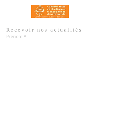
Recevoir nos
actualités
Prénom
*
Nom de famille
*
Email
*
Oui, je m'abonne aux actualités de 
l'Église.
*
Envoyer