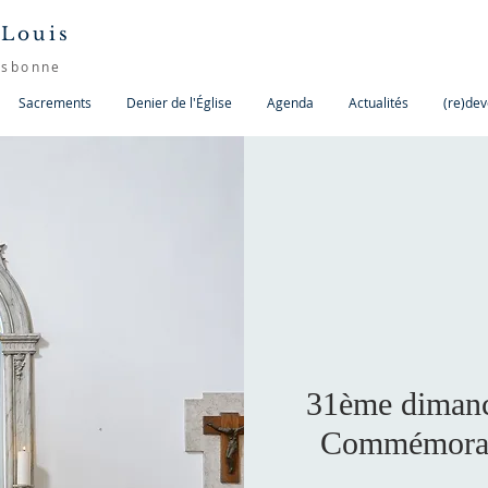
 Louis
isbonne
Sacrements
Denier de l'Église
Agenda
Actualités
(re)dev
31ème dimanc
Commémorati