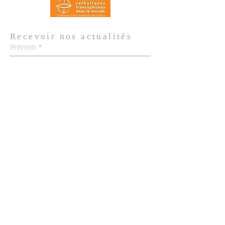
Recevoir nos
actualités
Prénom
*
Nom de famille
*
Email
*
Oui, je m'abonne aux actualités de 
l'Église.
*
Envoyer