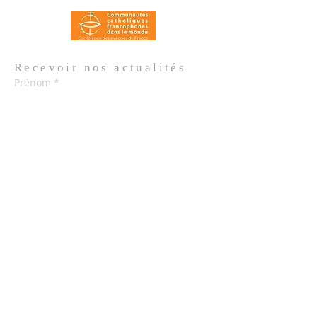
Recevoir nos
actualités
Prénom
*
Nom de famille
*
Email
*
Oui, je m'abonne aux actualités de 
l'Église.
*
Envoyer