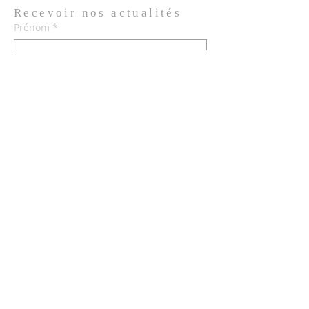
Recevoir nos
actualités
Prénom
*
Nom de famille
*
Email
*
Oui, je m'abonne aux actualités de 
l'Église.
*
Envoyer
© 2026 Église de Saint Louis des
Français de Lisbonne