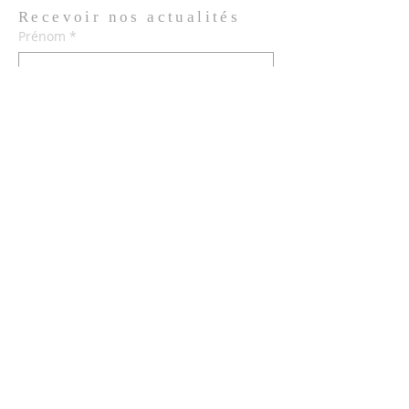
Recevoir nos
actualités
Prénom
*
Nom de famille
*
Email
*
Oui, je m'abonne aux actualités de 
l'Église.
*
Envoyer
© 2026 Église de Saint Louis des
Français de Lisbonne