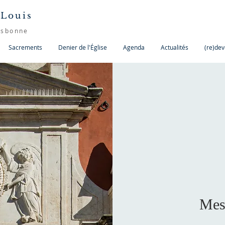
 Louis
isbonne
Sacrements
Denier de l'Église
Agenda
Actualités
(re)dev
Mes