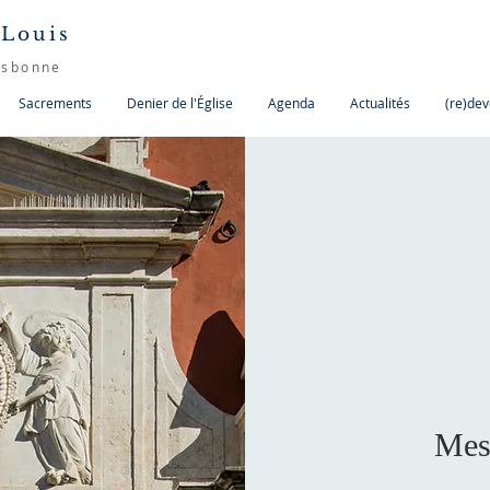
 Louis
isbonne
Sacrements
Denier de l'Église
Agenda
Actualités
(re)dev
Mes