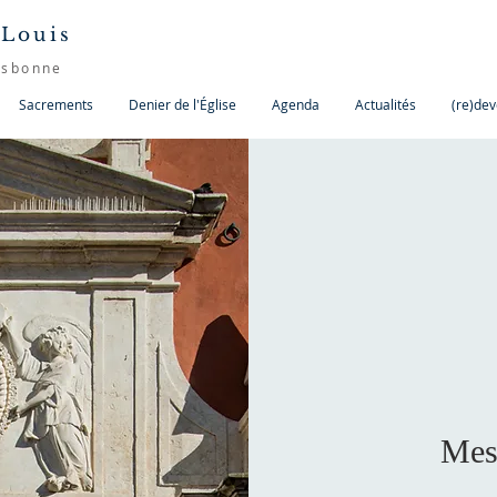
 Louis
isbonne
Sacrements
Denier de l'Église
Agenda
Actualités
(re)dev
Mes